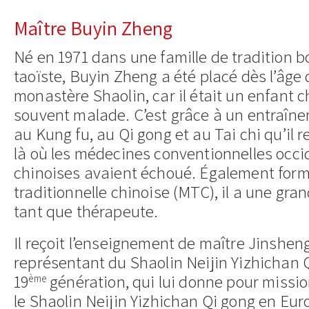
to
Maître Buyin Zheng
content
Né en 1971 dans une famille de tradition b
taoïste, Buyin Zheng a été placé dès l’âge
monastère Shaolin, car il était un enfant ch
souvent malade. C’est grâce à un entraîn
au Kung fu, au Qi gong et au Tai chi qu’il 
là où les médecines conventionnelles occi
chinoises avaient échoué. Également form
traditionnelle chinoise (MTC), il a une gra
tant que thérapeute.
Il reçoit l’enseignement de maître Jinsheng
représentant du Shaolin Neijin Yizhichan 
19
génération, qui lui donne pour missi
ème
le Shaolin Neijin Yizhichan Qi gong en Euro