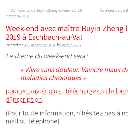
to
←
Conférence de Buyin Zheng le vendredi 26
Conférence de Bu
content
octobre 2018
Week-end avec maître Buyin Zheng les
2019 à Eschbach-au-Val
Posted on
17 December 2018
by
admin3436
Le thème du week-end sera :
« Vivre sans douleur. Vaincre maux d
maladies chroniques »
pour en savoir plus : téléchargez ici le for
d’inscription
(Pour toute information, n’hésitez pas à n
mail ou téléphone)